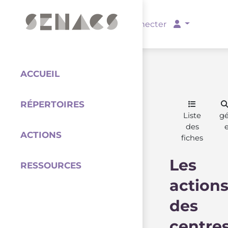
PARTENAIRES
Se connecter
ACCUEIL
RÉPERTOIRES
Coordination
Liste
g
des
ACTIONS
fiches
Les
RESSOURCES
action
des
centre