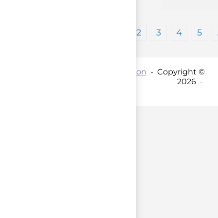
1
2
3
4
5
Contact par mail :
Coordination
- Copyright ©
2026 -