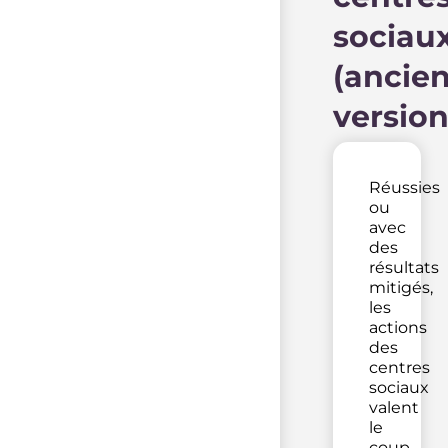
sociau
(ancie
version
Réussies
ou
avec
des
résultats
mitigés,
les
actions
des
centres
sociaux
valent
le
coup