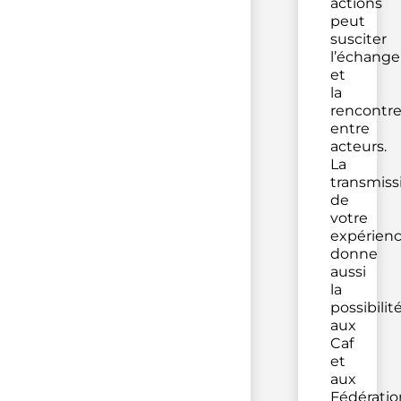
actions
peut
susciter
l’échange
et
la
rencontr
entre
acteurs.
La
transmiss
de
votre
expérien
donne
aussi
la
possibilit
aux
Caf
et
aux
Fédératio