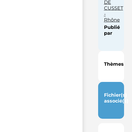
DE
CUSSET
-
Rhône
Publié
par
Thèmes
Fichier(s)
associé(s)