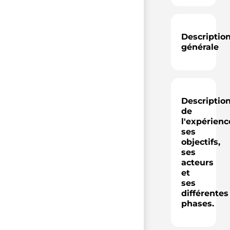
Descriptio
générale
Descriptio
de
l'expérienc
ses
objectifs,
ses
acteurs
et
ses
différentes
phases.