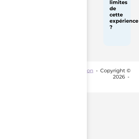
limites
de
cette
expérience
?
Contact par mail :
Coordination
- Copyright ©
2026 -