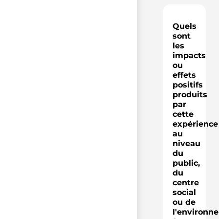
Quels
sont
les
impacts
ou
effets
positifs
produits
par
cette
expérience
au
niveau
du
public,
du
centre
social
ou de
l'environn