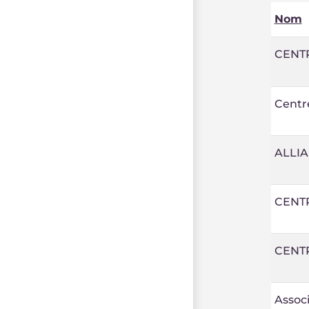
Nom
CENTR
Centr
ALLIA
CENT
CENT
Associ