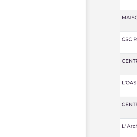
MAIS
CSC R
CENTR
L'OAS
CENT
L' Arc