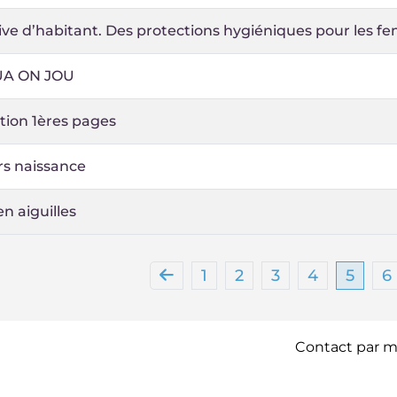
tive d’habitant. Des protections hygiéniques pour les f
UA ON JOU
tion 1ères pages
rs naissance
en aiguilles
1
2
3
4
5
6
Contact par ma