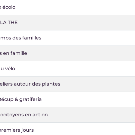
 écolo
LA THE
emps des familles
s en famille
u vélo
eliers autour des plantes
Récup & gratiferia
ocitoyens en action
premiers jours