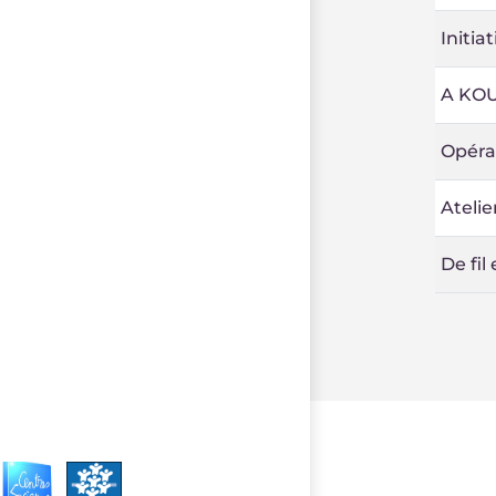
Initia
A KO
Opéra
Atelie
De fil 