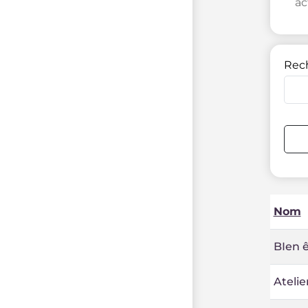
ac
Rec
Nom
BIen ê
Atelie