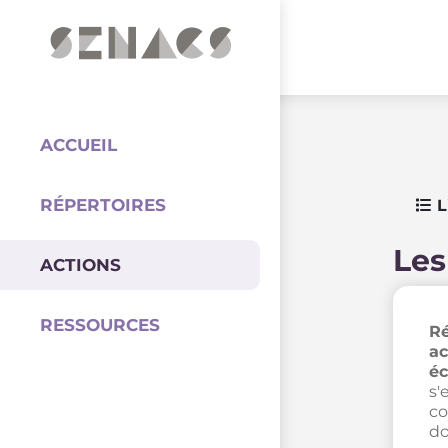
PARTENAIRES
Coordination
ACCUEIL
RÉPERTOIRES
L
Les
ACTIONS
RESSOURCES
Ré
ac
éc
s'
co
do