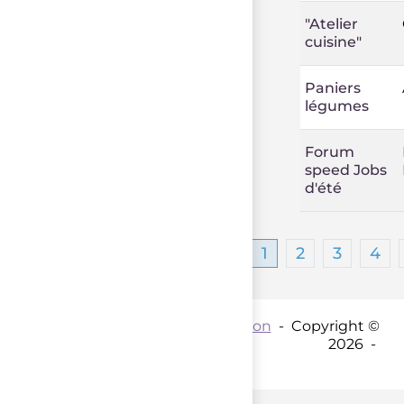
"Atelier
cuisine"
Paniers
légumes
Forum
speed Jobs
d'été
1
2
3
4
Contact par mail :
Coordination
- Copyright ©
2026 -
parent();