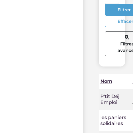
Filtrer
Efface
Filtre
avanc
Nom
P'tit Déj
Emploi
les paniers
solidaires