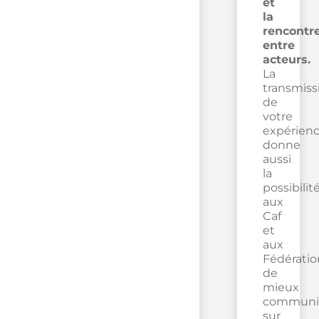
et
la
rencontr
entre
acteurs.
La
transmiss
de
votre
expérien
donne
aussi
la
possibilit
aux
Caf
et
aux
Fédératio
de
mieux
communi
sur