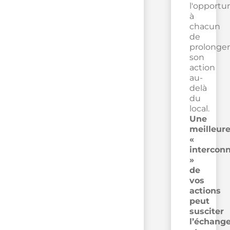
l'opportu
à
chacun
de
prolonger
son
action
au-
delà
du
local.
Une
meilleur
«
intercon
»
de
vos
actions
peut
susciter
l’échang