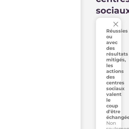
sociau
×
Réussies
ou
avec
des
résultats
mitigés,
les
actions
des
centres
sociaux
valent
le
coup
d'être
échangée
Non
seulemen