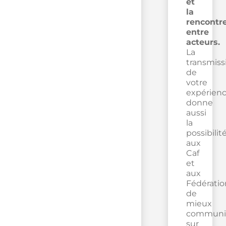
et
la
rencontr
entre
acteurs.
La
transmiss
de
votre
expérien
donne
aussi
la
possibilit
aux
Caf
et
aux
Fédératio
de
mieux
communi
sur