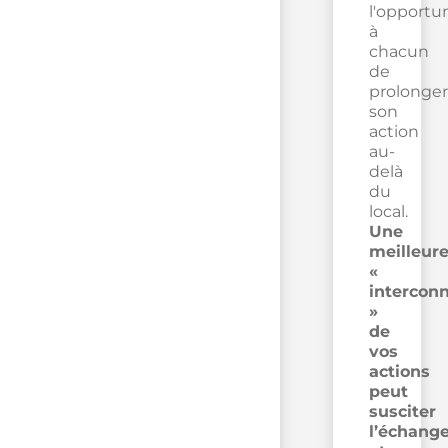
l'opportu
à
chacun
de
prolonger
son
action
au-
delà
du
local.
Une
meilleur
«
intercon
»
de
vos
actions
peut
susciter
l’échang