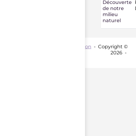
Découverte
de notre
milieu
naturel
Contact par mail :
Coordination
- Copyright ©
2026 -
parent();