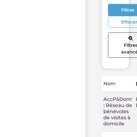
Filtrer
Efface
Filtre
avanc
Nom
AccPâDom'
: Réseau de
bénévoles
de visites à
domicile