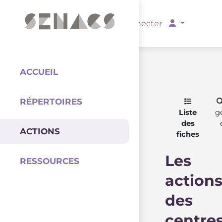
PARTENAIRES
Se connecter
ACCUEIL
RÉPERTOIRES
Coordination
Liste
g
des
ACTIONS
fiches
Les
RESSOURCES
action
des
centre