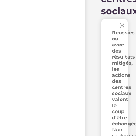
sociau
×
Réussies
ou
avec
des
résultats
mitigés,
les
actions
des
centres
sociaux
valent
le
coup
d'être
échangée
Non
seulemen