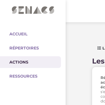
PARTENAIRES
Coordination
ACCUEIL
RÉPERTOIRES
L
Les
ACTIONS
RESSOURCES
Ré
ac
éc
s'
co
do