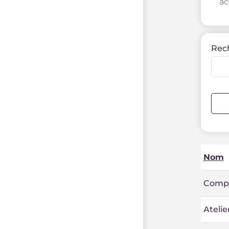
ac
Rec
Nom
Compt
Ateli