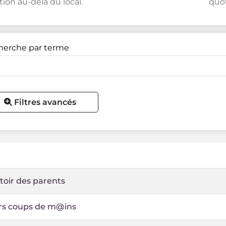
tion au-delà du local.
quot
herche par terme
Filtres avancés
oir des parents
ers coups de m@ins