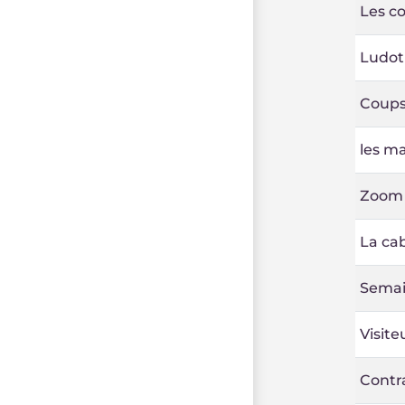
Les c
Ludo
Coups
les ma
Zoom s
La cab
Semai
Visite
Contr