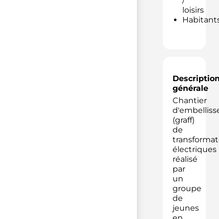
/
loisirs
Habitant
Descriptio
générale
Chantier
d'embellis
(graff)
de
transformat
électriques
réalisé
par
un
groupe
de
jeunes
en