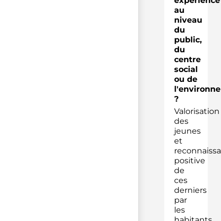
expérience
au
niveau
du
public,
du
centre
social
ou de
l'environn
?
Valorisation
des
jeunes
et
reconnaiss
positive
de
ces
derniers
par
les
habitants.