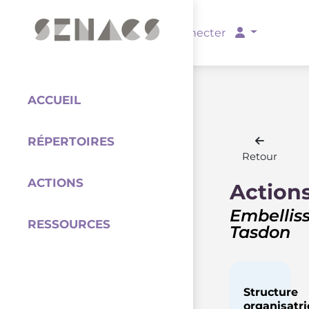
PARTENAIRES
Se connecter
ACCUEIL
RÉPERTOIRES
Coordination
Retour
ACTIONS
Action
Embellis
RESSOURCES
Tasdon
Structure
organisatri