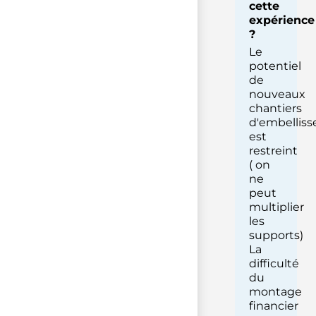
cette
expérience
?
Le
potentiel
de
nouveaux
chantiers
d'embellis
est
restreint
( on
ne
peut
multiplier
les
supports)
La
difficulté
du
montage
financier