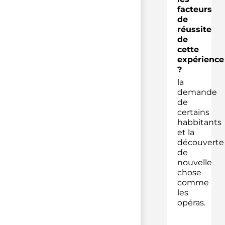
facteurs
de
réussite
de
cette
expérience
?
la
demande
de
certains
habbitants
et la
découverte
de
nouvelle
chose
comme
les
opéras.