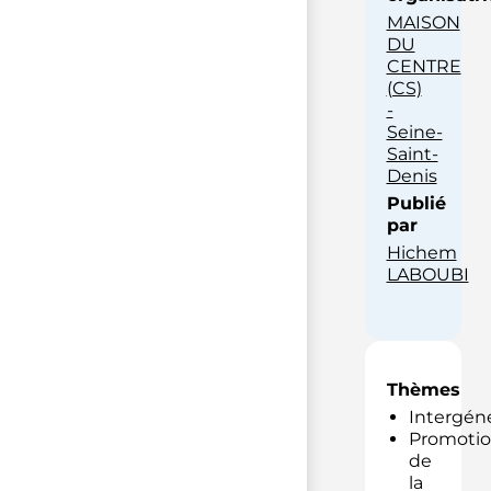
MAISON
DU
CENTRE
(CS)
-
Seine-
Saint-
Denis
Publié
par
Hichem
LABOUBI
Thèmes
Intergéné
Promoti
de
la