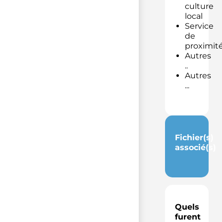
culture
local
Service
de
proximit
Autres
..
Autres
...
Fichier(s)
associé(s)
Quels
furent