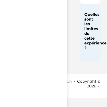
Quelles
sont
les
limites
de
cette
expérience
?
Contact par mail :
Coordination
- Copyright ©
2026 -