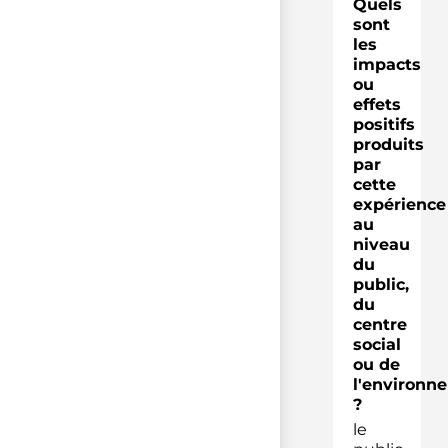
Quels
sont
les
impacts
ou
effets
positifs
produits
par
cette
expérience
au
niveau
du
public,
du
centre
social
ou de
l'environn
?
le