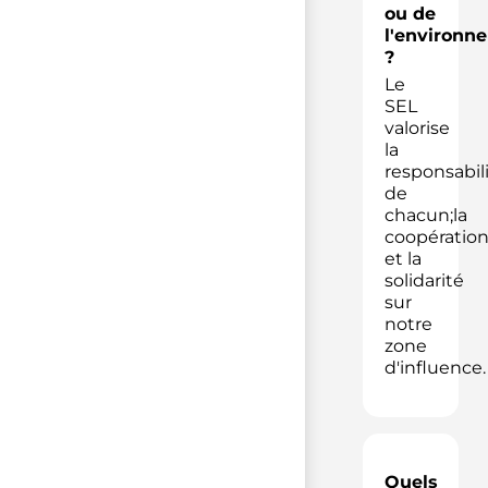
ou de
l'environn
?
Le
SEL
valorise
la
responsabil
de
chacun;la
coopératio
et la
solidarité
sur
notre
zone
d'influence.
Quels