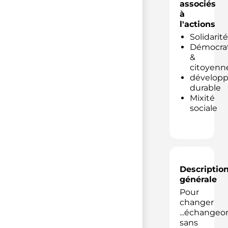
associés
à
l'actions
Solidarité
Démocrat
&
citoyenn
dévelop
durable
Mixité
sociale
Descriptio
générale
Pour
changer
...échangeo
sans