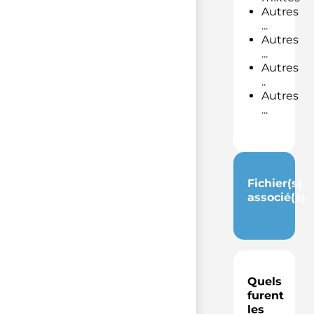
Autres
...
Autres
...
Autres
..
Autres
...
Fichier(s)
associé(s)
Quels
furent
les