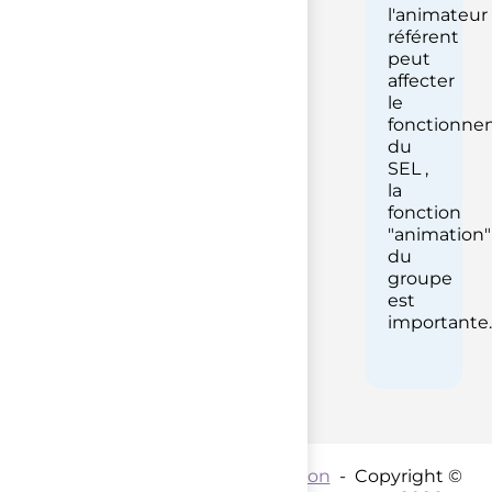
l'animateur
référent
peut
affecter
le
fonctionne
du
SEL ,
la
fonction
"animation"
du
groupe
est
importante.
Contact par mail :
Coordination
- Copyright ©