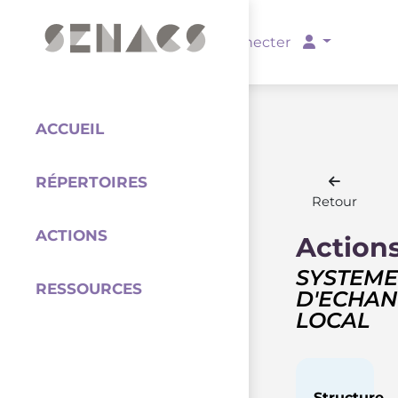
PARTENAIRES
Se connecter
ACCUEIL
RÉPERTOIRES
Coordination
Retour
ACTIONS
Action
SYSTEME
RESSOURCES
D'ECHA
LOCAL
Structure