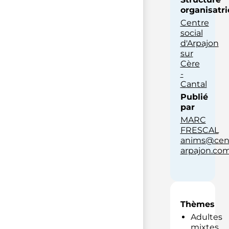
organisatri
Centre
social
d'Arpajon
sur
Cère
-
Cantal
Publié
par
MARC
FRESCAL
anims@cent
arpajon.co
Thèmes
Adultes
mixtes