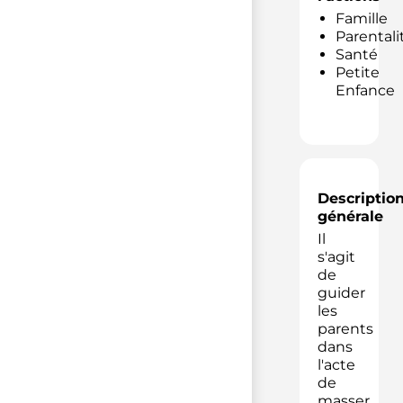
Famille
Parentali
Santé
Petite
Enfance
Descriptio
générale
Il
s'agit
de
guider
les
parents
dans
l'acte
de
masser