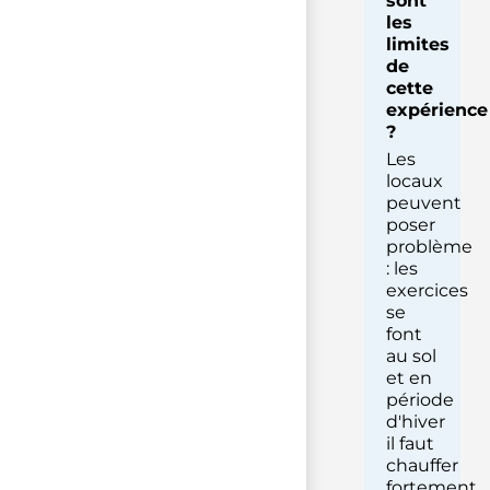
sont
les
limites
de
cette
expérience
?
Les
locaux
peuvent
poser
problème
: les
exercices
se
font
au sol
et en
période
d'hiver
il faut
chauffer
fortement,