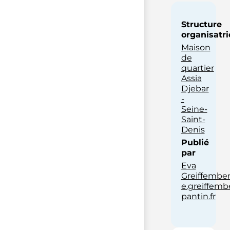
Structure
organisatri
Maison
de
quartier
Assia
Djebar
-
Seine-
Saint-
Denis
Publié
par
Eva
Greiffembe
e.greiffemb
pantin.fr