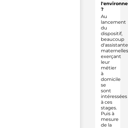
l'environn
?
Au
lancement
du
dispositif,
beaucoup
d'assistante
maternelle
exerçant
leur
métier
à
domicile
se
sont
intéressées
à ces
stages.
Puis à
mesure
de la