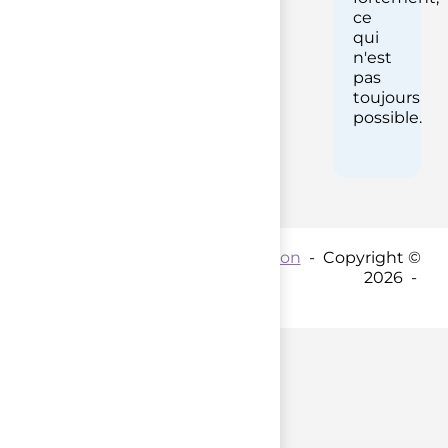
ce
qui
n'est
pas
toujours
possible.
Contact par mail :
Coordination
- Copyright ©
2026 -