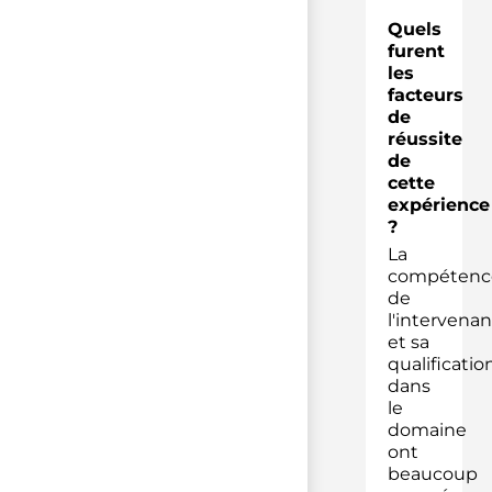
Quels
furent
les
facteurs
de
réussite
de
cette
expérience
?
La
compétenc
de
l'intervena
et sa
qualificatio
dans
le
domaine
ont
beaucoup