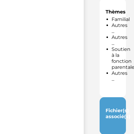
Thèmes
Familial
Autres
...
Autres
...
Soutien
à la
fonction
parental
Autres
...
Fichier(s)
associé(s)