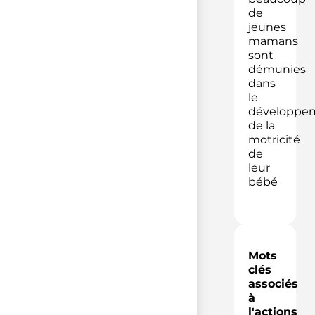
de
jeunes
mamans
sont
démunies
dans
le
développe
de la
motricité
de
leur
bébé
Mots
clés
associés
à
l'actions