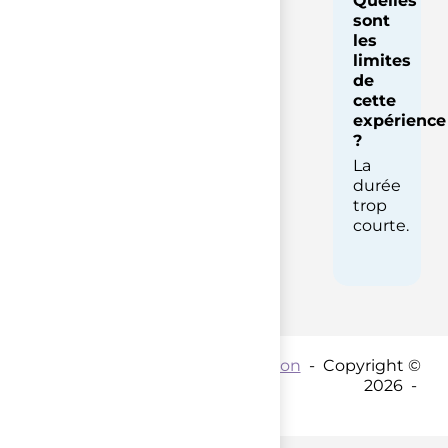
Quelles
sont
les
limites
de
cette
expérience
?
La
durée
trop
courte.
Contact par mail :
Coordination
- Copyright ©
2026 -