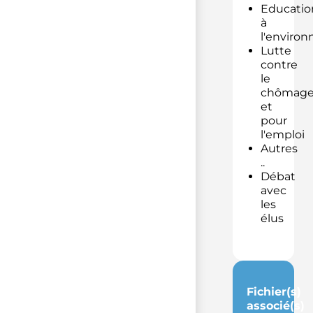
Educatio
à
l'enviro
Lutte
contre
le
chômag
et
pour
l'emploi
Autres
..
Débat
avec
les
élus
Fichier(s)
associé(s)