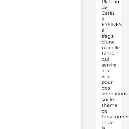
Plateau
de
Carès
à
EYSINES.
Il
s'agit
d'une
parcelle
témoin
qui
servira
à la
ville
pour
des
animations
sur le
thème
de
l'environn
et de
la