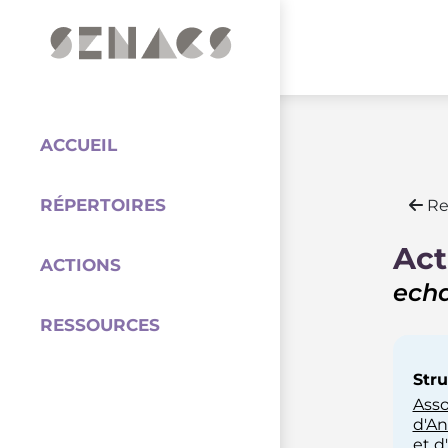
PARTENAIRES
Coordination
ACCUEIL
RÉPERTOIRES
Re
Act
ACTIONS
echa
RESSOURCES
Stru
Asso
d'An
et d