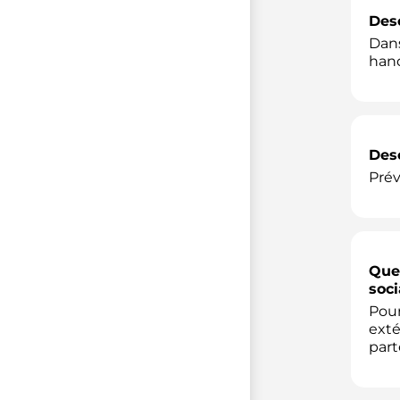
Desc
Dans
hand
Desc
Prév
Quel
soci
Pour
exté
part