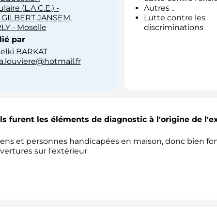
laire (L.A.C.E.) -
Autres ..
 GILBERT JANSEM,
Lutte contre les
Y - Moselle
discriminations
ié par
elki BARKAT
la.louviere@hotmail.fr
s furent les éléments de diagnostic à l'origine de l'
ens et personnes handicapées en maison, donc bien fo
vertures sur l'extérieur