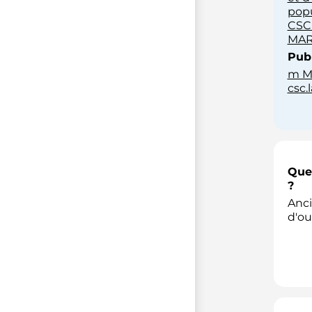
popu
CSC
MARL
Publ
m M
csc.
Quel
?
Anci
d'ou