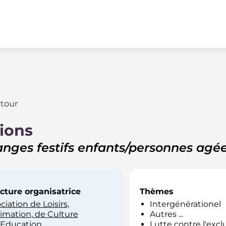
tour
ions
nges festifs enfants/personnes agé
cture organisatrice
Thèmes
ciation de Loisirs,
Intergénérationel
imation, de Culture
Autres ...
'Education
Lutte contre l'excl