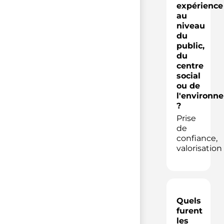
expérience
au
niveau
du
public,
du
centre
social
ou de
l'environn
?
Prise
de
confiance,
valorisation
Quels
furent
les