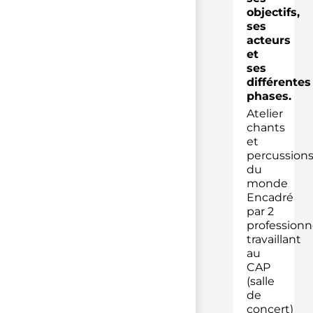
objectifs,
ses
acteurs
et
ses
différentes
phases.
Atelier
chants
et
percussion
du
monde
Encadré
par 2
professionn
travaillant
au
CAP
(salle
de
concert)