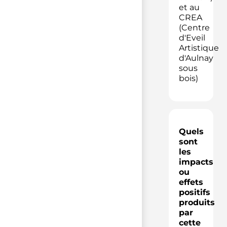
et au
CREA
(Centre
d'Eveil
Artistique
d'Aulnay
sous
bois)
Quels
sont
les
impacts
ou
effets
positifs
produits
par
cette