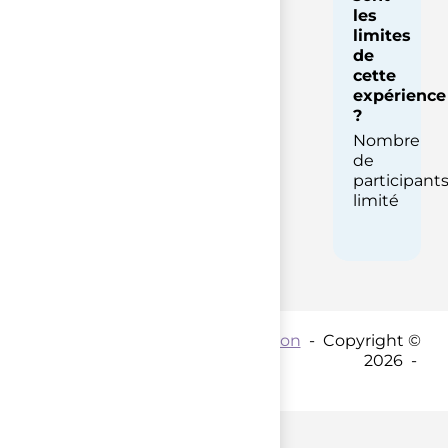
les
limites
de
cette
expérience
?
Nombre
de
participant
limité
Contact par mail :
Coordination
- Copyright ©
2026 -