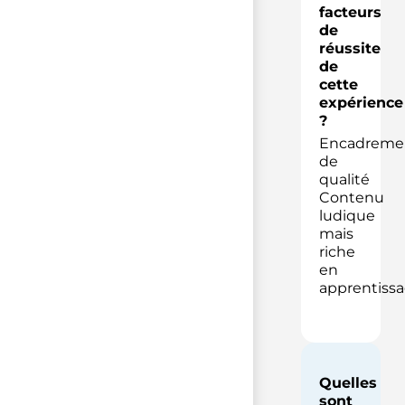
facteurs
de
réussite
de
cette
expérience
?
Encadreme
de
qualité
Contenu
ludique
mais
riche
en
apprentiss
Quelles
sont