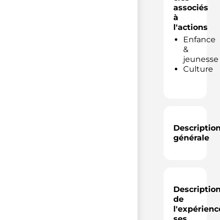
associés
à
l'actions
Enfance
&
jeunesse
Culture
Descriptio
générale
Descriptio
de
l'expérienc
ses