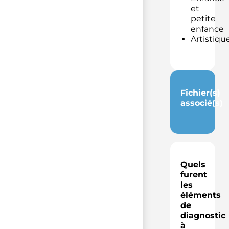
et
petite
enfance
Artistiqu
Fichier(s)
associé(s)
Quels
furent
les
éléments
de
diagnostic
à