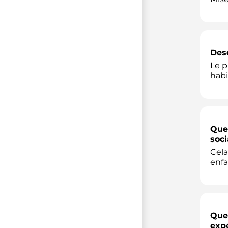
Desc
Le p
habi
Quel
soci
Cela
enfa
Quel
exp