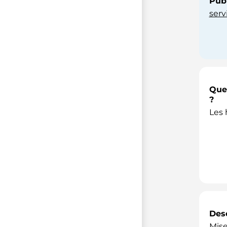
Publ
ser
Quel
?
Les 
Desc
Mise