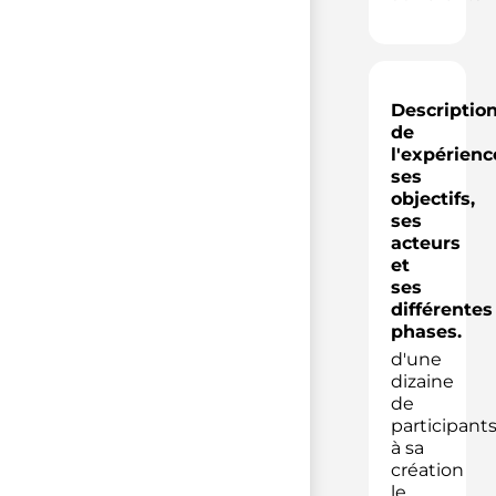
Descriptio
de
l'expérienc
ses
objectifs,
ses
acteurs
et
ses
différentes
phases.
d'une
dizaine
de
participant
à sa
création
le