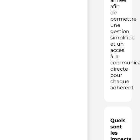
année
afin
de
permettre
une
gestion
simplifiée
et un
accès
à la
communica
directe
pour
chaque
adhérent
Quels
sont
les
impacts