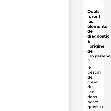
Quels
furent
les
éléments
de
diagnostic
à
l'origine
de
l'expérienc
?
le
besoin
de
créer
du
lien
dans
notre
quartier