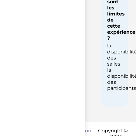
sont
les
limites
de
cette
expérience
?
la
disponibilit
des
salles
la
disponibilit
des
participant
Contact par mail :
Coordination
- Copyright ©