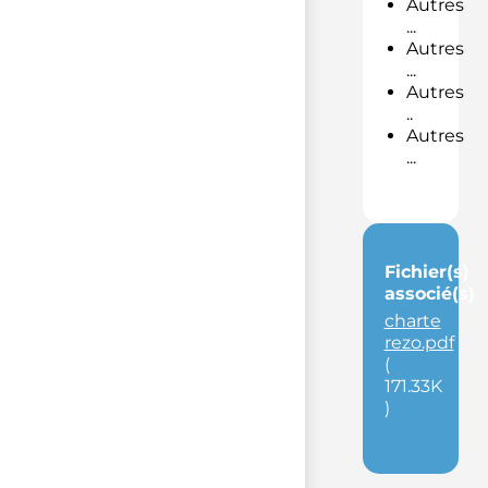
Autres
...
Autres
...
Autres
..
Autres
...
Fichier(s)
associé(s)
charte
rezo.pdf
(
171.33K
)