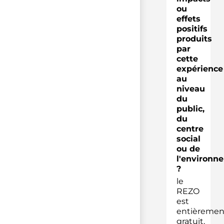
ou
effets
positifs
produits
par
cette
expérience
au
niveau
du
public,
du
centre
social
ou de
l'environn
?
le
REZO
est
entièremen
gratuit,