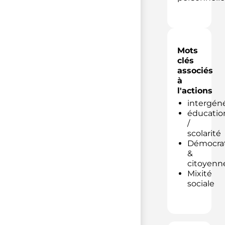
Mots
clés
associés
à
l'actions
intergéné
éducatio
/
scolarité
Démocrat
&
citoyenn
Mixité
sociale