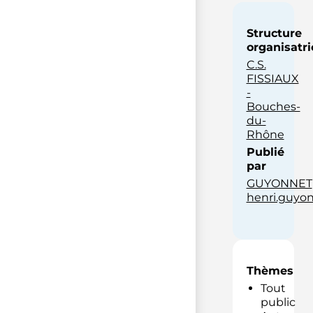
Structure
organisatri
C.S.
FISSIAUX
-
Bouches-
du-
Rhône
Publié
par
GUYONNET
henri.guyon
Thèmes
Tout
public