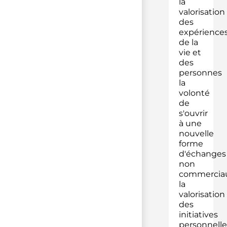
la
valorisation
des
expérience
de la
vie et
des
personnes
la
volonté
de
s'ouvrir
à une
nouvelle
forme
d'échanges
non
commercia
la
valorisation
des
initiatives
personnelle