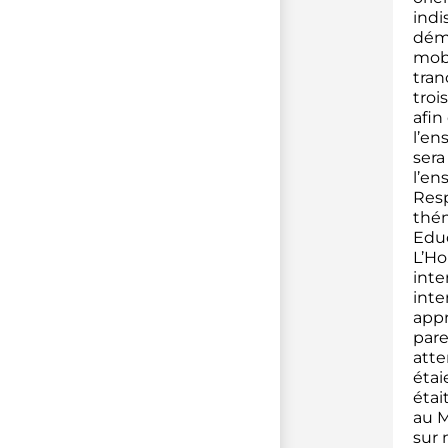
indi
déma
mobi
tran
troi
afin
l’en
sera
l’en
Resp
thém
Educ
L’Ho
inte
inte
appr
pare
atte
étai
étai
au M
sur 