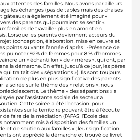
ux attentes des familles. Nous avons par ailleurs
vantage les échanges (pas de tables mais des chaises
s et gâteaux) a également été imaginé pour «
vers des parents qui pourraient se sentir «
ux familles de travailler plus en amont en
isis. Lorsque les parents deviennent acteurs du
projet (conception, élaboration, mise en œuvre et
les points suivants l’année d’après : -Présence de
ons pu noter 92% de femmes pour 8 % d’hommes.
incre un « échantillon » de « mères », qui ont, par
dans la démarche. En effet, jusqu’à ce jour, les pères
qui traitait des « séparations »). Ils sont toujours
cation de plus en plus significative des parents
 la soirée sur le thème des « relations », nous
 préadolescents. Le thème « des séparations » a
elayée par l’assistante sociale de secteur a
tien. Cette soirée a été l’occasion, pour
stantes sur le territoire pouvant être à l’écoute
e faire de la médiation (l’AFAS, l’Ecole des
ns notamment mis à disposition des familles un
e et de soutien aux familles » ; leur signification,
ents ont apprécié la démarche et trouvé ce livret