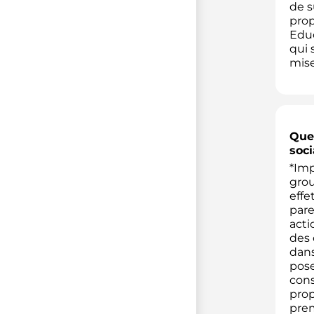
de s
prop
Educ
qui 
mise
Quel
soci
*Imp
grou
effe
pare
acti
des 
dans
pose
cons
prop
prem