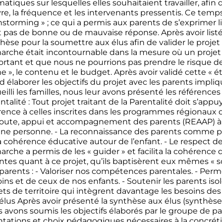
atiques sur lesquelles elles souhaitaient travailler, afin
e, la fréquence et les intervenants pressentis. Ce tem
nstorming » ; ce qui a permis aux parents de s’exprimer li
t pas de bonne ou de mauvaise réponse. Après avoir listé
hèse pour la soumettre aux élus afin de valider le projet 
rche était incontournable dans la mesure où un projet 
rtant et que nous ne pourrions pas prendre le risque de dé
e », le contenu et le budget. Après avoir validé cette « 
 d élaborer les objectifs du projet avec les parents impliqu
eilli les familles, nous leur avons présenté les référence
ntalité : Tout projet traitant de la Parentalité doit s’ap
rence à celles inscrites dans les programmes régionaux d
oute, appui et accompagnement des parents (REAAP) à sav
ne personne. - La reconnaissance des parents comme pr
a cohérence éducative autour de l’enfant. - Le respect de 
rche a permis de les « guider » et facilita la cohérence 
ntes quant à ce projet, qu’ils baptisèrent eux mêmes « s
parents : - Valoriser nos compétences parentales. - Per
ins et de ceux de nos enfants. - Soutenir les parents isolé
ets de territoire qui intègrent davantage les besoins des
élus Après avoir présenté la synthèse aux élus (synthèse 
 avons soumis les objectifs élaborés par le groupe de pa
ntations et choix pédagogiques nécessaires à la concrétis