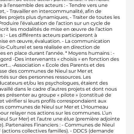
 à l’ensemble des acteurs : - Tendre vers une
t, - Travailler en intercommunalité, afin de
es projets plus dynamiques, - Traiter de toutes les
roduire l’évaluation de l’action sur un cycle de
crit les modalités de mise en œuvre de l’action
: - Les différents acteurs participeront à
mise en œuvre, évaluation. - La communication
o-Culturel et sera réalisée en direction de
es en place durant l’année. * Moyens humains : -
ord -Des intervenants « choisis » en fonction des
rt… -Association « Ecole des Parents et des
esse des communes de Nieul sur Mer et
rtés sur des personnes ressources. Les
ucateurs et/ou les psychologues, étaient des
availlé dans le cadre d’autres projets et dont nous
les présenter au groupe « pilote » (constitué de
t vérifier si leurs profils correspondaient aux
des communes de Nieul sur Mer et L’Houmeau
our relayer nos actions sur les communes. L’un
ul Sur Mer) et l’autre une élue (première adjointe
). Partenaires Financiers : - Communes de Nieul
 (actions collectives familles). - DDCS (demande