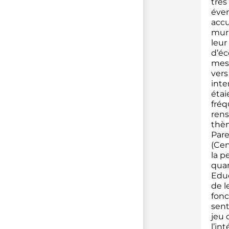
très
éven
accu
mur 
leur
d’éc
mesu
vers
inte
étai
fréq
rens
thèm
Pare
(Cen
la p
quan
Educ
de l
fonc
sent
jeu 
l’in