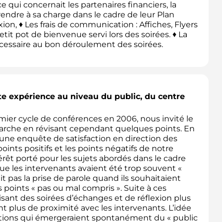
e qui concernait les partenaires financiers, la
endre à sa charge dans le cadre de leur Plan
ion, ♦ Les frais de communication : Affiches, Flyers
tit pot de bienvenue servi lors des soirées. ♦ La
écessaire au bon déroulement des soirées.
tte expérience au niveau du public, du centre
ier cycle de conférences en 2006, nous invité le
marche en révisant cependant quelques points. En
t une enquête de satisfaction en direction des
oints positifs et les points négatifs de notre
érêt porté pour les sujets abordés dans le cadre
e les intervenants avaient été trop souvent «
ait pas la prise de parole quand ils souhaitaient
points « pas ou mal compris ». Suite à ces
ant des soirées d’échanges et de réflexion plus
t plus de proximité avec les intervenants. L’idée
estions qui émergeraient spontanément du « public