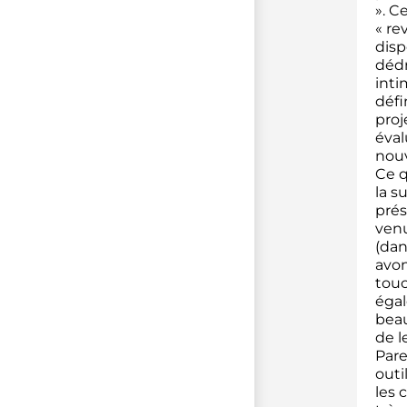
». C
« re
disp
dédr
inti
défi
proj
éval
nouv
Ce q
la s
prés
venu
(dan
avon
touc
égal
beau
de l
Pare
outi
les 