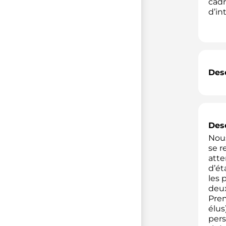
cadr
d’in
Desc
Desc
Nous
se r
atte
d’ét
les 
deux
Prem
élus
pers