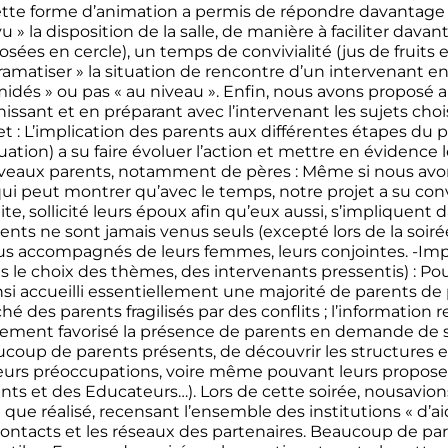
ette forme d’animation a permis de répondre davantage a
vu » la disposition de la salle, de manière à faciliter da
osées en cercle), un temps de convivialité (jus de fruit
amatiser » la situation de rencontre d’un intervenant en
midés » ou pas « au niveau ». Enfin, nous avons proposé a
nissant et en préparant avec l’intervenant les sujets cho
et : L’implication des parents aux différentes étapes du 
uation) a su faire évoluer l’action et mettre en évidence 
eaux parents, notamment de pères : Même si nous av
ui peut montrer qu’avec le temps, notre projet a su conva
uite, sollicité leurs époux afin qu’eux aussi, s’impliquent 
ents ne sont jamais venus seuls (excepté lors de la soirée 
s accompagnés de leurs femmes, leurs conjointes. -Impli
s le choix des thèmes, des intervenants pressentis) : Pour
si accueilli essentiellement une majorité de parents de
hé des parents fragilisés par des conflits ; l’information r
ement favorisé la présence de parents en demande de sou
coup de parents présents, de découvrir les structures exi
eurs préoccupations, voire même pouvant leurs proposer d
nts et des Educateurs…). Lors de cette soirée, nousavio
l que réalisé, recensant l’ensemble des institutions « d’aid
contacts et les réseaux des partenaires. Beaucoup de par