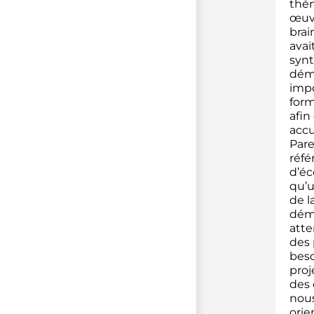
thém
œuvr
brai
avai
synt
déma
impo
form
afin
accu
Pare
réfé
d’éc
qu’u
de l
déma
atte
des 
beso
proj
des 
nous
orie