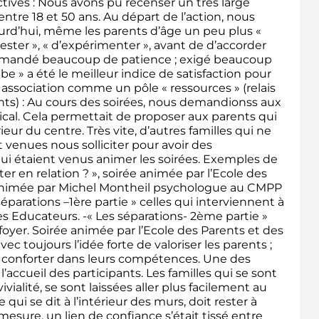
actives : Nous avons pu recenser un très large
 entre 18 et 50 ans. Au départ de l’action, nous
ourd’hui, même les parents d’âge un peu plus «
ester », « d’expérimenter », avant de d’accorder
 a demandé beaucoup de patience ; exigé beaucoup
be » a été le meilleur indice de satisfaction pour
association comme un pôle « ressources » (relais
ants) : Au cours des soirées, nous demandionss aux
ical. Cela permettait de proposer aux parents qui
eur du centre. Très vite, d’autres familles qui ne
 venues nous solliciter pour avoir des
i étaient venus animer les soirées. Exemples de
r en relation ? », soirée animée par l’Ecole des
rée animée par Michel Montheil psychologue au CMPP
parations –1ère partie » celles qui interviennent à
es Educateurs. -« Les séparations- 2ème partie »
foyer. Soirée animée par l’Ecole des Parents et des
ec toujours l’idée forte de valoriser les parents ;
es conforter dans leurs compétences. Une des
l’accueil des participants. Les familles qui se sont
ivialité, se sont laissées aller plus facilement au
 qui se dit à l’intérieur des murs, doit rester à
 mesure, un lien de confiance s’était tissé entre