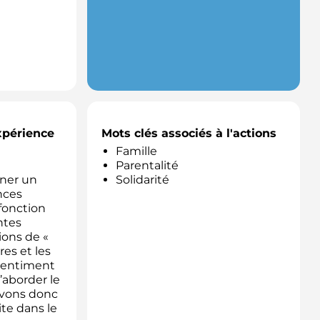
expérience
Mots clés associés à l'actions
Famille
Parentalité
ner un
Solidarité
nces
fonction
ntes
tions de «
es et les
 sentiment
d’aborder le
 avons donc
ite dans le