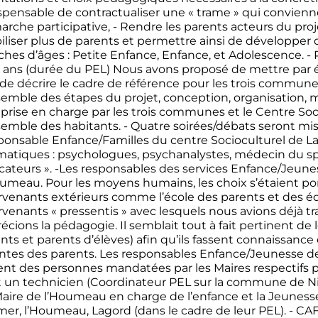
spensable de contractualiser une « trame » qui convienne
rche participative, - Rendre les parents acteurs du proje
liser plus de parents et permettre ainsi de développer d
ches d’âges : Petite Enfance, Enfance, et Adolescence. - P
s ans (durée du PEL) Nous avons proposé de mettre par é
 de décrire le cadre de référence pour les trois communes 
semble des étapes du projet, conception, organisation, 
 prise en charge par les trois communes et le Centre Soci
semble des habitants. - Quatre soirées/débats seront mis
onsable Enfance/Familles du centre Socioculturel de Lag
atiques : psychologues, psychanalystes, médecin du spo
ateurs ». -Les responsables des services Enfance/Jeun
umeau. Pour les moyens humains, les choix s’étaient po
rvenants extérieurs comme l’école des parents et des éd
rvenants « pressentis » avec lesquels nous avions déjà tr
écions la pédagogie. Il semblait tout à fait pertinent de 
nts et parents d’élèves) afin qu’ils fassent connaissance e
ntes des parents. Les responsables Enfance/Jeunesse 
ent des personnes mandatées par les Maires respectifs p
t un technicien (Coordinateur PEL sur la commune de Nie
aire de l’Houmeau en charge de l’enfance et la Jeunesse
mer, l’Houmeau, Lagord (dans le cadre de leur PEL). - CAF