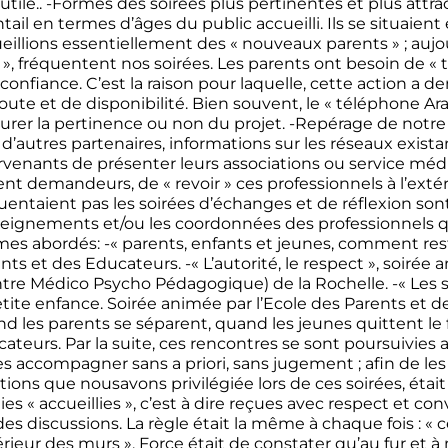
 utile.. -Formes des soirées plus pertinentes et plus attr
tail en termes d’âges du public accueilli. Ils se situaient
eillions essentiellement des « nouveaux parents » ; auj
», fréquentent nos soirées. Les parents ont besoin de « t
 confiance. C’est la raison pour laquelle, cette action
oute et de disponibilité. Bien souvent, le « téléphone Ara
rer la pertinence ou non du projet. -Repérage de notre 
 d’autres partenaires, informations sur les réseaux exist
rvenants de présenter leurs associations ou service méd
ent demandeurs, de « revoir » ces professionnels à l’extéri
uentaient pas les soirées d’échanges et de réflexion sont
eignements et/ou les coordonnées des professionnels qu
es abordés: -« parents, enfants et jeunes, comment reste
nts et des Educateurs. -« L’autorité, le respect », soi
tre Médico Psycho Pédagogique) de la Rochelle. -« Les sé
etite enfance. Soirée animée par l’Ecole des Parents et d
d les parents se séparent, quand les jeunes quittent le 
ateurs. Par la suite, ces rencontres se sont poursuivies av
es accompagner sans a priori, sans jugement ; afin de l
tions que nousavons privilégiée lors de ces soirées, était 
ies « accueillies », c’est à dire reçues avec respect et conv
des discussions. La règle était la même à chaque fois : « ce
térieur des murs ». Force était de constater qu’au fur et à