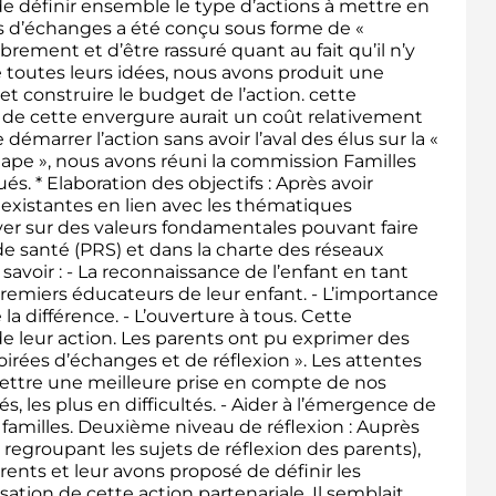
 de définir ensemble le type d’actions à mettre en
ps d’échanges a été conçu sous forme de «
brement et d’être rassuré quant au fait qu’il n’y
 toutes leurs idées, nous avons produit une
et construire le budget de l’action. cette
de cette envergure aurait un coût relativement
marrer l’action sans avoir l’aval des élus sur la «
étape », nous avons réuni la commission Familles
és. * Elaboration des objectifs : Après avoir
s existantes en lien avec les thématiques
puyer sur des valeurs fondamentales pouvant faire
e santé (PRS) et dans la charte des réseaux
oir : - La reconnaissance de l’enfant en tant
emiers éducateurs de leur enfant. - L’importance
la différence. - L’ouverture à tous. Cette
de leur action. Les parents ont pu exprimer des
oirées d’échanges et de réflexion ». Les attentes
mettre une meilleure prise en compte de nos
s, les plus en difficultés. - Aider à l’émergence de
 familles. Deuxième niveau de réflexion : Auprès
regroupant les sujets de réflexion des parents),
rents et leur avons proposé de définir les
ation de cette action partenariale. Il semblait