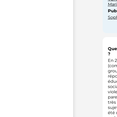
Mar
Publ
Soph
Quel
?
En 2
(co
grou
répo
éduc
soci
viol
pare
très
suje
été 