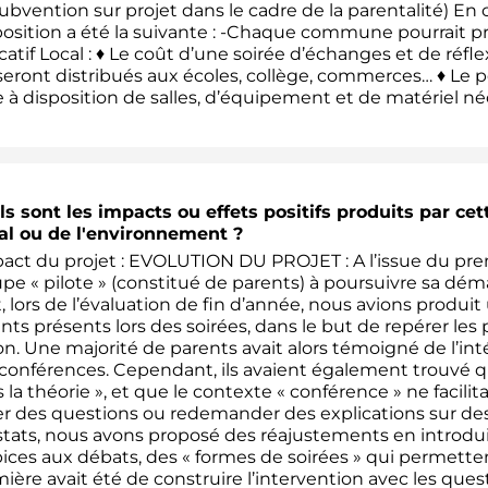
ubvention sur projet dans le cadre de la parentalité) En c
osition a été la suivante : -Chaque commune pourrait pr
atif Local : ♦ Le coût d’une soirée d’échanges et de réflex
seront distribués aux écoles, collège, commerces… ♦ Le pe
 à disposition de salles, d’équipement et de matériel n
s sont les impacts ou effets positifs produits par ce
al ou de l'environnement ?
act du projet : EVOLUTION DU PROJET : A l’issue du prem
pe « pilote » (constitué de parents) à poursuivre sa dé
t, lors de l’évaluation de fin d’année, nous avions produi
nts présents lors des soirées, dans le but de repérer les p
on. Une majorité de parents avait alors témoigné de l’int
conférences. Cependant, ils avaient également trouvé qu
 la théorie », et que le contexte « conférence » ne facilit
r des questions ou redemander des explications sur des 
tats, nous avons proposé des réajustements en introduis
ices aux débats, des « formes de soirées » qui permetten
ière avait été de construire l’intervention avec les qu