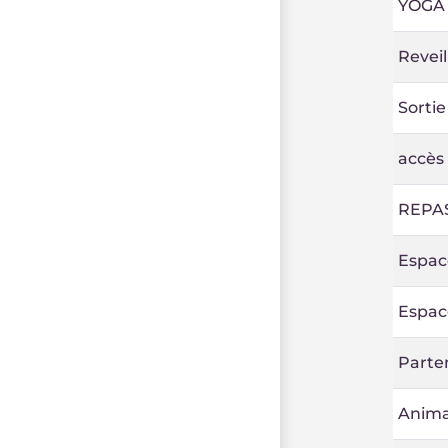
YOGA
Reveil
Sortie
accès 
REPAS
Espace
Espace
Parte
Anima