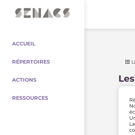
PARTENAIRES
Coordination
ACCUEIL
RÉPERTOIRES
Li
Les
ACTIONS
RESSOURCES
Ré
No
éc
Un
La
co