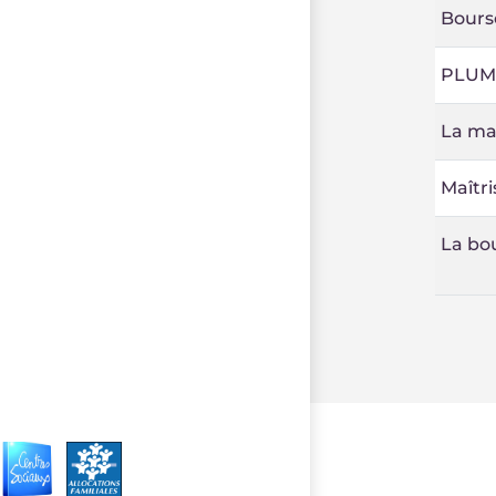
Bours
PLUME
La ma
Maîtri
La bou