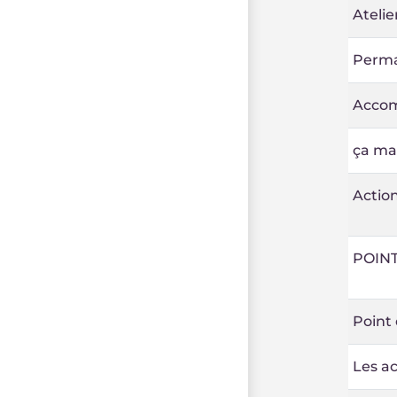
Atelie
Perman
Accom
ça ma
Action
POINT
Point 
Les ac