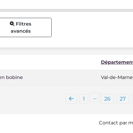
Filtres
avancés
Départemen
 en bobine
Val-de-Marne
…
1
26
27
Contact par ma