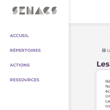
PARTENAIRES
Coordination
ACCUEIL
RÉPERTOIRES
Li
Les
ACTIONS
RESSOURCES
Ré
No
éc
Un
La
co