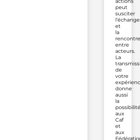
actions
peut
susciter
l’échange
et
la
rencontr
entre
acteurs.
La
transmiss
de
votre
expérien
donne
aussi
la
possibilit
aux
Caf
et
aux
Fédératio