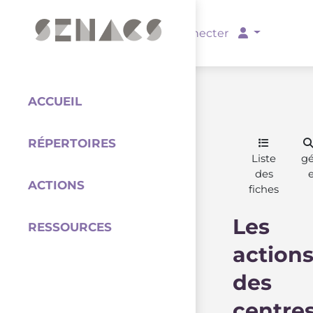
PARTENAIRES
Se connecter
ACCUEIL
RÉPERTOIRES
Coordination
Liste
g
des
ACTIONS
fiches
Les
RESSOURCES
action
des
centre