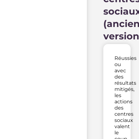
sociau
(ancie
version
Réussies
ou
avec
des
résultats
mitigés,
les
actions
des
centres
sociaux
valent
le
coup