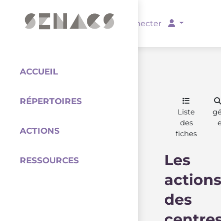
PARTENAIRES
Se connecter
ACCUEIL
RÉPERTOIRES
Coordination
Liste
g
des
ACTIONS
fiches
Les
RESSOURCES
action
des
centre