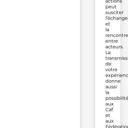
actions
peut
susciter
l’échange
et
la
rencontr
entre
acteurs.
La
transmiss
de
votre
expérien
donne
aussi
la
possibilit
aux
Caf
et
aux
Fédératio