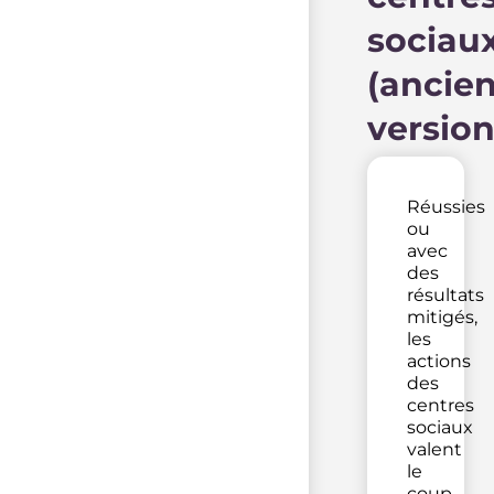
sociau
(ancie
version
Réussies
ou
avec
des
résultats
mitigés,
les
actions
des
centres
sociaux
valent
le
coup