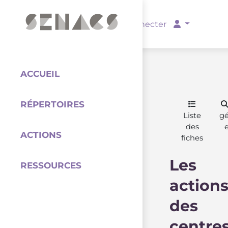
PARTENAIRES
Se connecter
ACCUEIL
RÉPERTOIRES
Coordination
Liste
g
des
ACTIONS
fiches
Les
RESSOURCES
action
des
centre