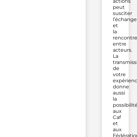
actions
peut
susciter
l’échange
et
la
rencontr
entre
acteurs.
La
transmiss
de
votre
expérien
donne
aussi
la
possibilit
aux
Caf
et
aux
Fédératio