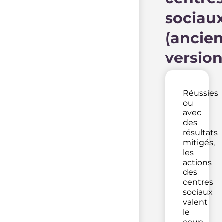
sociau
(ancie
version
Réussies
ou
avec
des
résultats
mitigés,
les
actions
des
centres
sociaux
valent
le
coup