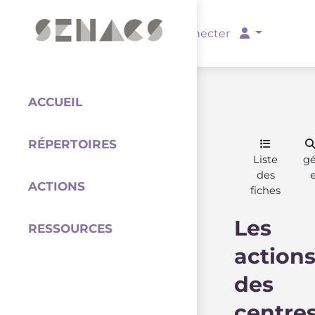
PARTENAIRES
Se connecter
ACCUEIL
RÉPERTOIRES
Coordination
Liste
g
des
ACTIONS
fiches
Les
RESSOURCES
action
des
centre