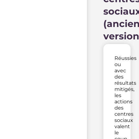
sociau
(ancie
version
Réussies
ou
avec
des
résultats
mitigés,
les
actions
des
centres
sociaux
valent
le
coup