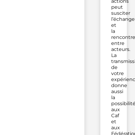
actions
peut
susciter
l’échange
et
la
rencontr
entre
acteurs.
La
transmiss
de
votre
expérien
donne
aussi
la
possibilit
aux
Caf
et
aux
Fédératio